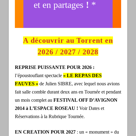
et en partages
!
*
A découvrir
a
u
T
o
r
r
e
n
t
en
2026 / 2027 / 2028
REPRISE PUISSANTE POUR 2026 :
l’époustouflant spectacle
« LE REPAS DES
FAUVES »
de Julien SIBRE, avec lequel nous avions
fait salle comble durant deux ans en Tournée et pendant
un mois complet au
FESTIVAL OFF D’AVIGNON
2014 à L’ESPACE ROSEAU !
Voir Dates et
Réservations à la Rubrique Tournée.
EN CREATION
POUR 2027
: un « monument » du