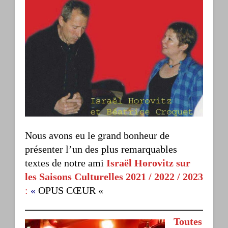
Nous avons eu le grand bonheur de
présenter l’un des plus remarquables
textes de notre ami
Israël Horovitz sur
les Saisons Culturelles 2021 / 2022 / 2023
:
«
OPUS CŒUR «
Toutes